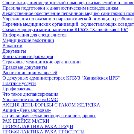
Сроки ожидания медицинской помощи, оказываемой в планов
Правила подготовки к диагностическим исследованиям
Лекарственное обеспечение первичной медико-санитарной по
Учреждения по оказанию наркологической помощи, о реабилит
Перечень медицинских организаций, осуществляющих освиде
Схемы маршрутизации пациентов КГБУЗ "Ханкайская ЦРБ"
Информация для специалистов
Медицинские работники
Вакансии
Документы
Контактная информация
Страховые медицинские организации
Правовые документы
Расписание приема врачей
О дежурных администраторах КГБУЗ "Ханкайская ЦРБ"
Платные услуги
Профилактика
Что такое диспансеризация
Управление полисом ОМС
АКЦИЯ ДЕНЬ БОРЬБЫ С РАКОМ ЖЕЛУДКА
Акция «День здоровья»
акция во имя семьи репродуктивное здоровье
РАК ШЕЙКИ МАТКИ
ПРОФИЛАКТИКА РАКА ГРУДИ
ПРОФИЛАКТИКА РАКА ПРОСТАТЫ